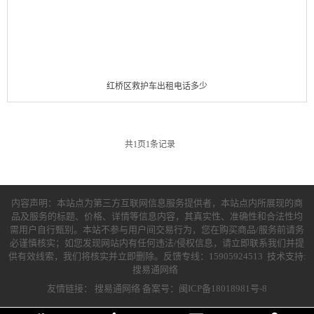
红桥区救护车出租电话多少
共
1
页
1
条记录
内容声明：本站点为第三方互联网信息服务提供者，本站点内所展现的商
品及服务的标题、价格、详情等信息内容，其真实性、准确性和合法性均
需用户自行甄别。本站不参与用户间交易行为，您在购买商品/服务前请务
必谨慎核实；如您发现网站内有任何违法/侵权信息，请立即联系我们并提
供有效线索，我们将核实并立即删除。反馈专线：15905924513 技术支持:
搜易通网络
友情链接：
搜易通网络
备案号：闽ICP备18018981号-8